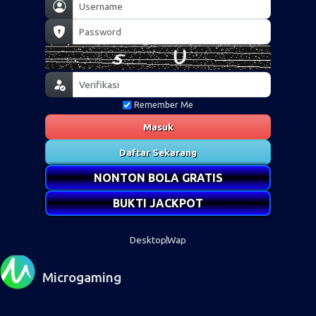
Remember Me
Masuk
Daftar Sekarang
NONTON BOLA GRATIS
BUKTI JACKPOT
Desktop
Wap
Microgaming