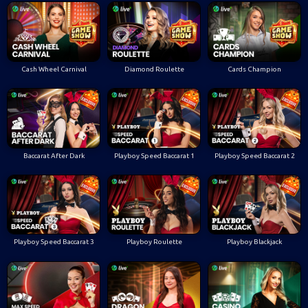
Cash Wheel Carnival
Diamond Roulette
Cards Champion
Baccarat After Dark
Playboy Speed Baccarat 1
Playboy Speed Baccarat 2
Playboy Speed Baccarat 3
Playboy Roulette
Playboy Blackjack