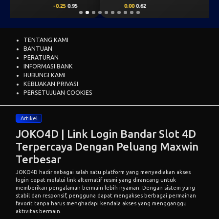
0.00
0.62
0.00
-0.72
TENTANG KAMI
BANTUAN
PERATURAN
INFORMASI BANK
HUBUNGI KAMI
KEBIJAKAN PRIVASI
PERSETUJUAN COOKIES
Artikel
JOKO4D | Link Login Bandar Slot 4D
Terpercaya Dengan Peluang Maxwin
Terbesar
JOKO4D
hadir sebagai salah satu platform yang menyediakan akses
login cepat melalui
link alternatif
resmi yang dirancang untuk
memberikan pengalaman bermain lebih nyaman. Dengan sistem yang
stabil dan responsif, pengguna dapat mengakses berbagai permainan
favorit tanpa harus menghadapi kendala akses yang mengganggu
aktivitas bermain.