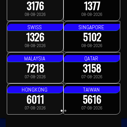
3176
1377
295
08-08-2026
08-08-2026
08-08-2
SWISS
SINGAPORE
TOTOMAC
1326
5102
917
08-08-2026
08-08-2026
07-08-2
MALAYSIA
QATAR
7218
3158
07-08-2026
07-08-2026
ONGKONG
TAIWAN
6011
5616
07-08-2026
07-08-2026