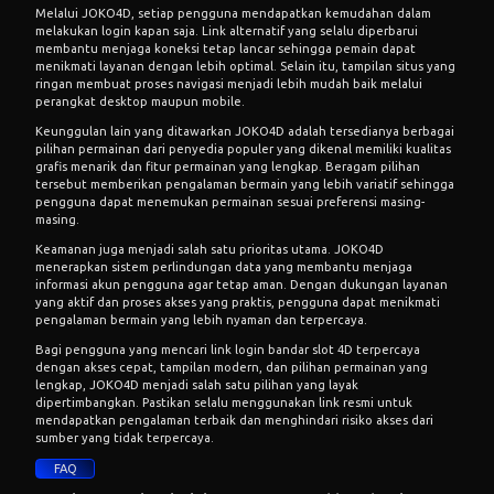
Melalui JOKO4D, setiap pengguna mendapatkan kemudahan dalam
melakukan login kapan saja. Link alternatif yang selalu diperbarui
membantu menjaga koneksi tetap lancar sehingga pemain dapat
menikmati layanan dengan lebih optimal. Selain itu, tampilan situs yang
ringan membuat proses navigasi menjadi lebih mudah baik melalui
perangkat desktop maupun mobile.
Keunggulan lain yang ditawarkan JOKO4D adalah tersedianya berbagai
pilihan permainan dari penyedia populer yang dikenal memiliki kualitas
grafis menarik dan fitur permainan yang lengkap. Beragam pilihan
tersebut memberikan pengalaman bermain yang lebih variatif sehingga
pengguna dapat menemukan permainan sesuai preferensi masing-
masing.
Keamanan juga menjadi salah satu prioritas utama. JOKO4D
menerapkan sistem perlindungan data yang membantu menjaga
informasi akun pengguna agar tetap aman. Dengan dukungan layanan
yang aktif dan proses akses yang praktis, pengguna dapat menikmati
pengalaman bermain yang lebih nyaman dan terpercaya.
Bagi pengguna yang mencari link login bandar slot 4D terpercaya
dengan akses cepat, tampilan modern, dan pilihan permainan yang
lengkap, JOKO4D menjadi salah satu pilihan yang layak
dipertimbangkan. Pastikan selalu menggunakan link resmi untuk
mendapatkan pengalaman terbaik dan menghindari risiko akses dari
sumber yang tidak terpercaya.
FAQ