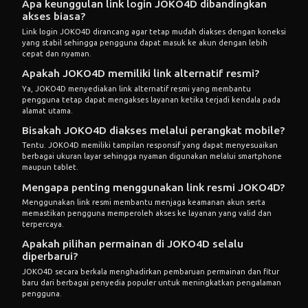
Apa keunggulan link login JOKO4D dibandingkan
akses biasa?
Link login JOKO4D dirancang agar tetap mudah diakses dengan koneksi
yang stabil sehingga pengguna dapat masuk ke akun dengan lebih
cepat dan nyaman.
Apakah JOKO4D memiliki link alternatif resmi?
Ya, JOKO4D menyediakan link alternatif resmi yang membantu
pengguna tetap dapat mengakses layanan ketika terjadi kendala pada
alamat utama.
Bisakah JOKO4D diakses melalui perangkat mobile?
Tentu. JOKO4D memiliki tampilan responsif yang dapat menyesuaikan
berbagai ukuran layar sehingga nyaman digunakan melalui smartphone
maupun tablet.
Mengapa penting menggunakan link resmi JOKO4D?
Menggunakan link resmi membantu menjaga keamanan akun serta
memastikan pengguna memperoleh akses ke layanan yang valid dan
terpercaya.
Apakah pilihan permainan di JOKO4D selalu
diperbarui?
JOKO4D secara berkala menghadirkan pembaruan permainan dan fitur
baru dari berbagai penyedia populer untuk meningkatkan pengalaman
pengguna.