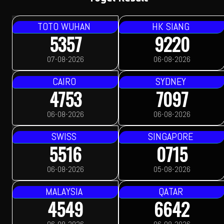
TOTO WUHAN
HK SIANG
5357
9220
07-08-2026
06-08-2026
CAIRO
SYDNEY
4753
7097
06-08-2026
06-08-2026
SWISS
SINGAPORE
5516
0715
06-08-2026
05-08-2026
MALAYSIA
QATAR
4549
6642