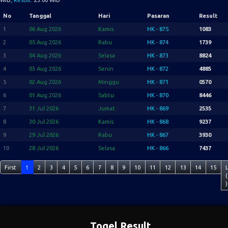
WIB
, Result:
23:00 WIB
No
Tanggal
Hari
Pasaran
Result
1
06 Aug 2026
Kamis
HK - 875
1083
2
05 Aug 2026
Rabu
HK - 874
1739
3
04 Aug 2026
Selasa
HK - 873
8824
4
03 Aug 2026
Senin
HK - 872
4885
5
02 Aug 2026
Minggu
HK - 871
0570
6
01 Aug 2026
Sabtu
HK - 870
8446
7
31 Jul 2026
Jumat
HK - 869
2535
8
30 Jul 2026
Kamis
HK - 868
9237
9
29 Jul 2026
Rabu
HK - 867
3930
10
28 Jul 2026
Selasa
HK - 866
7437
First
1
2
3
4
5
6
7
8
9
10
11
12
13
14
15
(
)
Togel Result