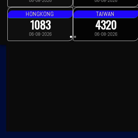
06-08-2026
06-08-2026
HONGKONG
TAIWAN
1083
4320
06-08-2026
06-08-2026