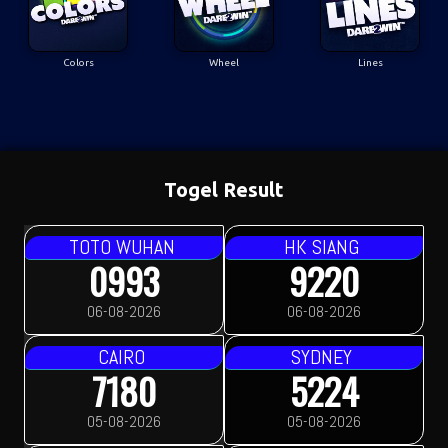
Colors
Wheel
Lines
Togel Result
TOTO WUHAN
HK SIANG
0993
9220
06-08-2026
06-08-2026
CAIRO
SYDNEY
7180
5224
05-08-2026
05-08-2026