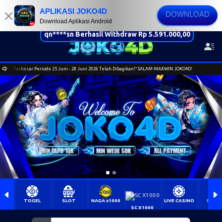
APLIKASI JOKO4D
DOWNLOAD
Download Aplikasi Android
qn****sn Berhasil Withdraw Rp 5.591.000,00
Terbesar Periode 25 Juni - 28 Juni 2026 Telah Dibagikan!! SALAM MAXWIN JOKO4D!
Bo
TOGEL
SLOT
NAGA x1000
LIVE CASINO
SPOR
SC X1000