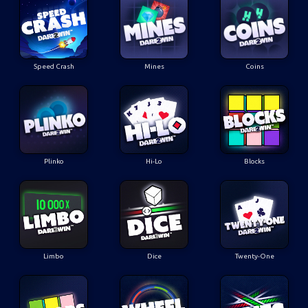
Speed Crash
Mines
Coins
Plinko
Hi-Lo
Blocks
Limbo
Dice
Twenty-One